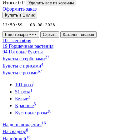
Итого:
0
Р
Удалить все
из корзины
Оформить заказ
Купить в 1 клик
13:59:59 - 08.08.2026
Еще товары
•
•
•
Скрыть
Каталог товаров
10
1 сентября
19
Горшечные растения
94
Готовые букеты
27
Букеты с герберами
4
Букеты с ирисами
67
Букеты с розами
1
101 роза
1
51 роза
2
Белые
5
Красные
20
Кустовые розы
16
На день рождения
6
На свадьбу
16
На юбилей