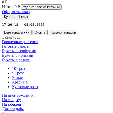
0
Р
Итого:
0
Р
Удалить все
из корзины
Оформить заказ
Купить в 1 клик
17:26:18 - 08.08.2026
Еще товары
•
•
•
Скрыть
Каталог товаров
1 сентября
Горшечные растения
Готовые букеты
Букеты с герберами
Букеты с ирисами
Букеты с розами
101 роза
51 роза
Белые
Красные
Кустовые розы
На день рождения
На свадьбу
На юбилей
Для свадьбы