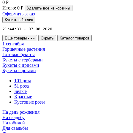
0
Р
Итого:
0
Р
Удалить все
из корзины
Оформить заказ
Купить в 1 клик
21:44:31 - 07.08.2026
Еще товары
•
•
•
Скрыть
Каталог товаров
1 сентября
Горшечные растения
Готовые букеты
Букеты с герберами
Букеты с ирисами
Букеты с розами
101 роза
51 роза
Белые
Красные
Кустовые розы
На день рождения
На свадьбу
На юбилей
Для свадьбы