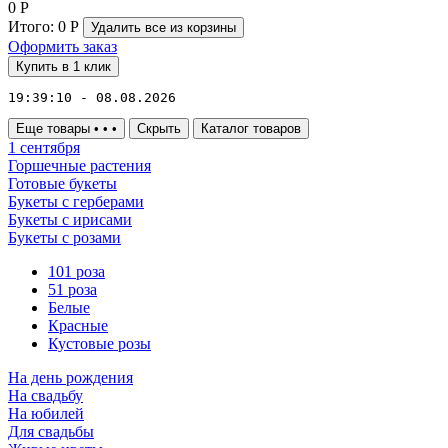
0
Р
Итого:
0
Р
Удалить все
из корзины
Оформить заказ
Купить в 1 клик
19:39:10 - 08.08.2026
Еще товары
•
•
•
Скрыть
Каталог товаров
1 сентября
Горшечные растения
Готовые букеты
Букеты с герберами
Букеты с ирисами
Букеты с розами
101 роза
51 роза
Белые
Красные
Кустовые розы
На день рождения
На свадьбу
На юбилей
Для свадьбы