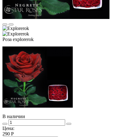
Роза explorerok
В наличии
Цена:
290
Р