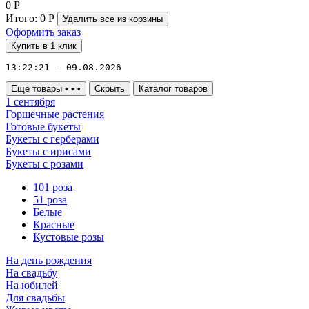
0
Р
Итого:
0
Р
Удалить все
из корзины
Оформить заказ
Купить в 1 клик
13:22:21 - 09.08.2026
Еще товары
•
•
•
Скрыть
Каталог товаров
1 сентября
Горшечные растения
Готовые букеты
Букеты с герберами
Букеты с ирисами
Букеты с розами
101 роза
51 роза
Белые
Красные
Кустовые розы
На день рождения
На свадьбу
На юбилей
Для свадьбы