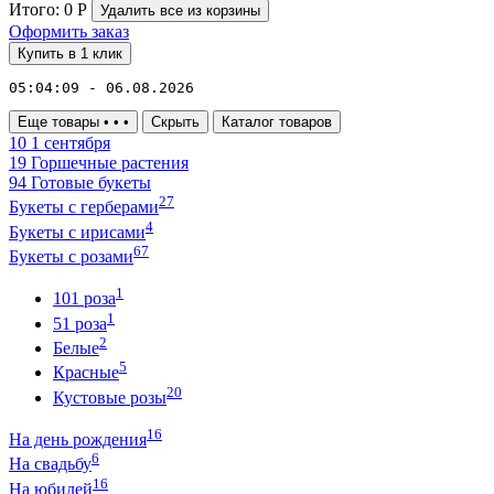
Итого:
0
Р
Удалить все
из корзины
Оформить заказ
Купить в 1 клик
05:04:09 - 06.08.2026
Еще товары
•
•
•
Скрыть
Каталог товаров
10
1 сентября
19
Горшечные растения
94
Готовые букеты
27
Букеты с герберами
4
Букеты с ирисами
67
Букеты с розами
1
101 роза
1
51 роза
2
Белые
5
Красные
20
Кустовые розы
16
На день рождения
6
На свадьбу
16
На юбилей