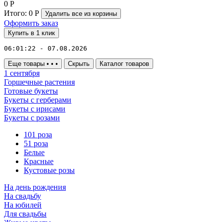
0
Р
Итого:
0
Р
Удалить все
из корзины
Оформить заказ
Купить в 1 клик
06:01:22 - 07.08.2026
Еще товары
•
•
•
Скрыть
Каталог товаров
1 сентября
Горшечные растения
Готовые букеты
Букеты с герберами
Букеты с ирисами
Букеты с розами
101 роза
51 роза
Белые
Красные
Кустовые розы
На день рождения
На свадьбу
На юбилей
Для свадьбы