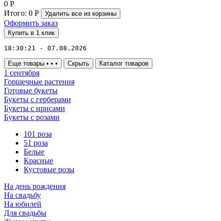
0
Р
Итого:
0
Р
Удалить все
из корзины
Оформить заказ
Купить в 1 клик
18:30:21 - 07.08.2026
Еще товары
•
•
•
Скрыть
Каталог товаров
1 сентября
Горшечные растения
Готовые букеты
Букеты с герберами
Букеты с ирисами
Букеты с розами
101 роза
51 роза
Белые
Красные
Кустовые розы
На день рождения
На свадьбу
На юбилей
Для свадьбы